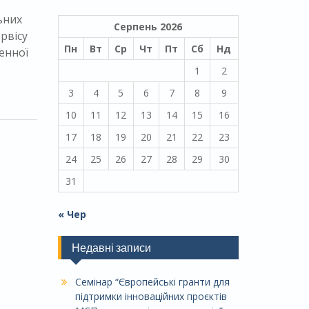
ьних
Серпень 2026
рвісу
Пн
Вт
Ср
Чт
Пт
Сб
Нд
енної
1
2
3
4
5
6
7
8
9
10
11
12
13
14
15
16
17
18
19
20
21
22
23
24
25
26
27
28
29
30
31
« Чер
Недавні записи
Семінар “Європейські гранти для
підтримки інноваційних проєктів