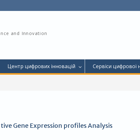
ience and Innovation
Центр цифрових інновацій
Сервіси цифрової 
tive Gene Expression profiles Analysis