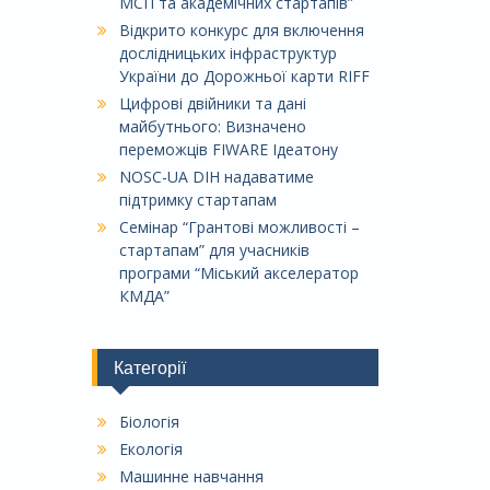
МСП та академічних стартапів”
Відкрито конкурс для включення
дослідницьких інфраструктур
України до Дорожньої карти RIFF
Цифрові двійники та дані
майбутнього: Визначено
переможців FIWARE Ідеатону
NOSC-UA DIH надаватиме
підтримку стартапам
Семінар “Грантові можливості –
стартапам” для учасників
програми “Міський акселератор
КМДА”
Категорії
Біологія
Екологія
Машинне навчання