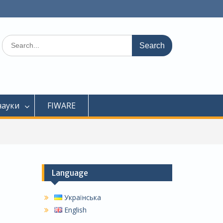
Search
for:
науки
FIWARE
Language
Українська
English