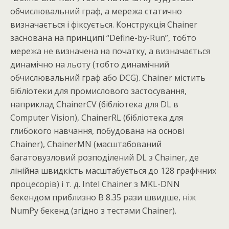
обчислювальний граф, а мережа статично
визначається і фіксується. Конструкція Chainer
заснована на принципі “Define-by-Run”, тобто
мережа не визначена на початку, а визначається
динамічно на льоту (тобто динамічний
обчислювальний граф або DCG). Chainer містить
бібліотеки для промислового застосування,
наприклад ChainerCV (бібліотека для DL в
Computer Vision), ChainerRL (бібліотека для
глибокого навчання, побудована на основі
Chainer), ChainerMN (масштабований
багатовузловий розподілений DL з Chainer, де
лінійна швидкість масштабується до 128 графічних
процесорів) і т. д. Intel Chainer з MKL-DNN
бекендом приблизно В 8.35 рази швидше, ніж
NumPy бекенд (згідно з тестами Chainer).