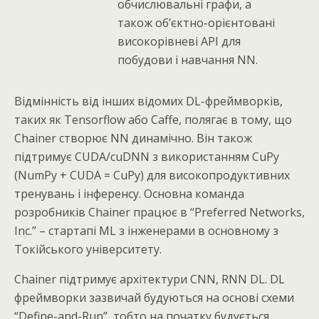
обчислювальні графи, а
також об’єктно-орієнтовані
високорівневі API для
побудови і навчання NN.
Відмінність від інших відомих DL-фреймворків,
таких як Tensorflow або Caffe, полягає в тому, що
Chainer створює NN динамічно. Він також
підтримує CUDA/cuDNN з використанням CuPy
(NumPy + CUDA = CuPy) для високопродуктивних
тренувань і інференсу. Основна команда
розробників Chainer працює в “Preferred Networks,
Inc.” – стартапі ML з інженерами в основному з
Токійського університету.
Chainer підтримує архітектури CNN, RNN DL. DL
фреймворки зазвичай будуються на основі схеми
“Define-and-Run”, тобто на початку будується