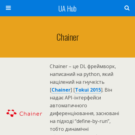
UA Hub
Chainer
Chainer – це DL фреймворк,
написаний на python, який
націлений на гнучкість
[
Chainer
] [
Tokui 2015
]. Він
надає API-інтерфейси
автоматичного
диференціювання, засновані
на підході “define-by-run”,
тобто динамічні