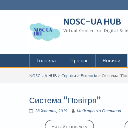
Skip
to
content
NOSC-UA HUB
Virtual Center for Digital Sc
Головна
Про нас
Новини
NOSC-UA HUB
>
Сервіси
>
Екологія
>
Система “Пов
Система “Повітря”
28 Жовтня, 2019
Майстренко Светлана
На сайт проекту