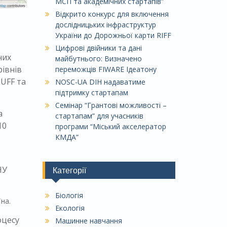
МСП та академічних стартапів”
Відкрито конкурс для включення
дослідницьких інфраструктур
України до Дорожньої карти RIFF
Цифрові двійники та дані
них
майбутнього: Визначено
рівнів
переможців FIWARE Ідеатону
PUFF та
NOSC-UA DIH надаватиме
підтримку стартапам
Семінар “Грантові можливості –
а
стартапам” для учасників
10
програми “Міський акселератор
КМДА”
НУ
Категорії
Біологія
на.
Екологія
оцесу
Машинне навчання