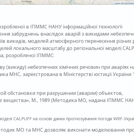
розробленої в ІПММС НАНУ інформаційної технології
ня забруднень внаслідок аварій з викидами небезпеч
ріїв викидів, моделей атмосферного перенесення різних 
оделей локального масштабу до регіональної моделі CAL
а, розробленої ІПММС:
у (викиду) небезпечних хімічних речовин при аваріях н
ика МНС, зареєстрована в Міністерстві юстиції України 
ой обстановки при разрушении (аварии) объектов,
вещества», М., 1989 (Методика МО, надана ІПММС НА
моделі CALPUFF на основі даних прогнозування погоди WRF-Украї
етодик МО та МНС дозволяє виконати моделювання пр