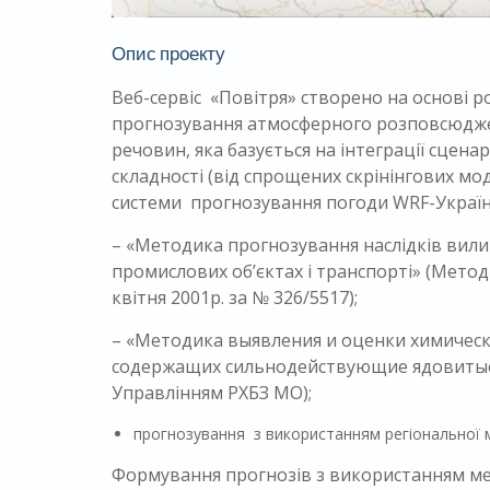
Опис проекту
Веб-сервіс «Повітря» створено на основі 
прогнозування атмосферного розповсюджен
речовин, яка базується на інтеграції сцена
складності (від спрощених скрінінгових м
системи прогнозування погоди WRF-Україн
– «Методика прогнозування наслідків вилив
промислових об’єктах і транспорті» (Метод
квітня 2001р. за № 326/5517);
– «Методика выявления и оценки химическ
содержащих сильнодействующие ядовитые 
Управлінням РХБЗ МО);
прогнозування з використанням регіональної 
Формування прогнозів з використанням м