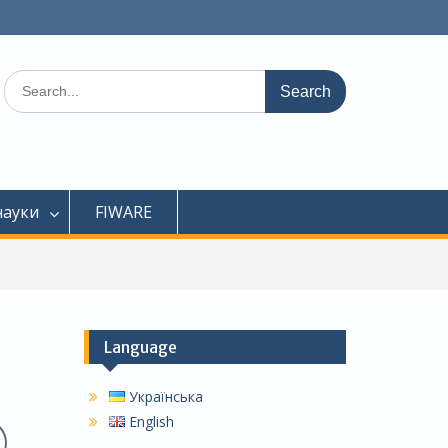
Search
for:
науки
FIWARE
Language
Українська
English