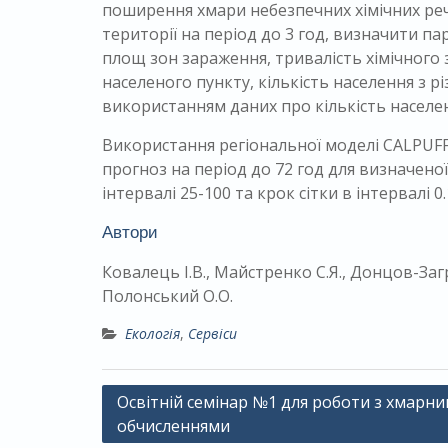
поширення хмари небезпечних хімічних речо
території на період до 3 год, визначити па
площ зон зараження, тривалість хімічного 
населеного пункту, кількість населення з 
використанням даних про кількість населен
Використання регіональної моделі CALPUF
прогноз на період до 72 год для визначеної
інтервалі 25-100 та крок сітки в інтервалі 0
Автори
Ковалець І.В., Майстренко С.Я., Донцов-Загр
Полонський О.О.
Екологія
,
Сервіси
Навігація
Освітній семінар №1 для роботи з хмарн
обчисленнями
записів