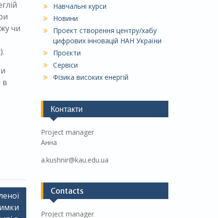
еглій
Навчальні курси
ри
Новини
ежу чи
Проект створення центру/хабу
цифрових інновацій НАН України
).
Проєкти
Сервіси
ти
Фізика високих енергій
 в
Контакти
Project manager
Анна
a.kushnir@kau.edu.ua
Contacts
леної
римки
Project manager