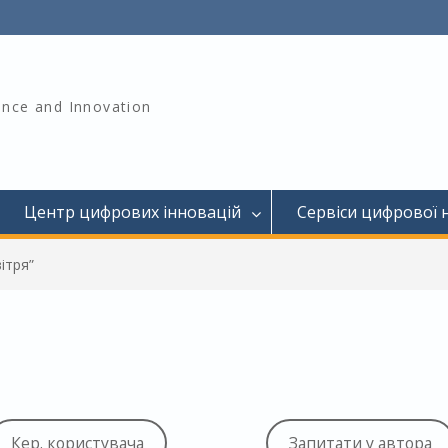
ience and Innovation
Центр цифрових інновацій
Сервіси цифрової 
ітря”
Кер. користувача
Запитати у автора