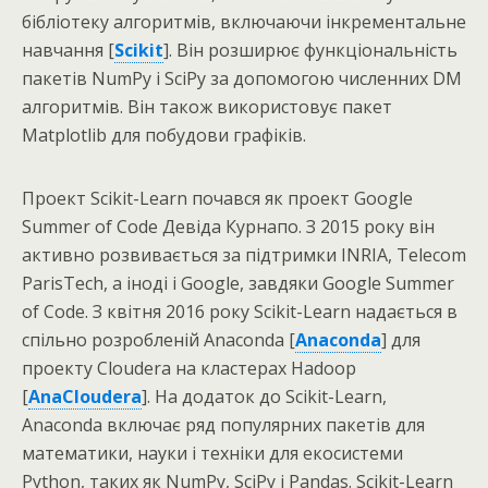
бібліотеку алгоритмів, включаючи інкрементальне
навчання [
Scikit
]. Він розширює функціональність
пакетів NumPy і SciPy за допомогою численних DM
алгоритмів. Він також використовує пакет
Matplotlib для побудови графіків.
Проект Scikit-Learn почався як проект Google
Summer of Code Девіда Курнапо. З 2015 року він
активно розвивається за підтримки INRIA, Telecom
ParisTech, а іноді і Google, завдяки Google Summer
of Code. З квітня 2016 року Scikit-Learn надається в
спільно розробленій Anaconda [
Anaconda
] для
проекту Cloudera на кластерах Hadoop
[
AnaCloudera
]. На додаток до Scikit-Learn,
Anaconda включає ряд популярних пакетів для
математики, науки і техніки для екосистеми
Python, таких як NumPy, SciPy і Pandas. Scikit-Learn