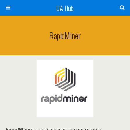
UA Hub
RapidMiner
RapidMiner
– це універсальна програмна