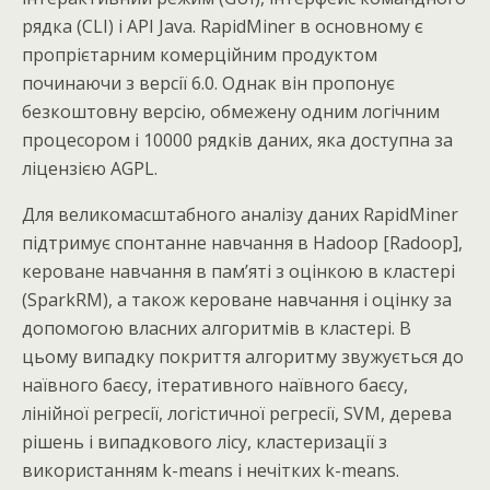
рядка (CLI) і API Java. RapidMiner в основному є
пропрієтарним комерційним продуктом
починаючи з версії 6.0. Однак він пропонує
безкоштовну версію, обмежену одним логічним
процесором і 10000 рядків даних, яка доступна за
ліцензією AGPL.
Для великомасштабного аналізу даних RapidMiner
підтримує спонтанне навчання в Hadoop [Radoop],
кероване навчання в пам’яті з оцінкою в кластері
(SparkRM), а також кероване навчання і оцінку за
допомогою власних алгоритмів в кластері. В
цьому випадку покриття алгоритму звужується до
наївного баєсу, ітеративного наївного баєсу,
лінійної регресії, логістичної регресії, SVM, дерева
рішень і випадкового лісу, кластеризації з
використанням k-means і нечітких k-means.