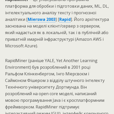
платформа для обробки і підготовки даних, ML, DL,
інтелектуального аналізу тексту і прогнозної
аналітики [
Mierswa 2003
] [
Rapid
]. Його архітектура
заснована на моделі клієнт/сервер з сервером,
який надається як в локальній, так і в публічній або
приватній хмарній інфраструктурі (Amazon AWS і
Microsoft Azure).
RapidMiner (раніше YALE, Yet Another Learning
Environment) був розроблений в 2001 році
Ральфом Клінкенбергом, Інго Міерсвоєм і
Саймоном Фішером з відділу штучного інтелекту
Технічного університету Дортмунда. Він
розроблений на open core моделі, написаний
мовою програмування Java і є кросплатформним
фреймворком. RapidMiner підтримує
інтерактивний режим (GUI), інтерфейс командного