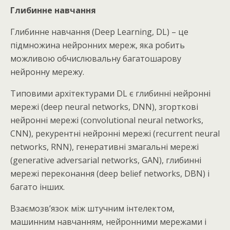
Глибинне навчання
Глибинне навчання (Deep Learning, DL) – це
підмножина нейронних мереж, яка робить
можливою обчислювальну багатошарову
нейронну мережу.
Типовими архітектурами DL є глибинні нейронні
мережі (deep neural networks, DNN), згорткові
нейронні мережі (convolutional neural networks,
CNN), рекурентні нейронні мережі (recurrent neural
networks, RNN), генеративні змагальні мережі
(generative adversarial networks, GAN), глибинні
мережі переконання (deep belief networks, DBN) і
багато інших.
Взаємозв’язок між штучним інтелектом,
машинним навчанням, нейронними мережами і