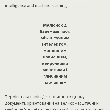
intelligence and machine learning.
Малюнок 2.
Взаємозв’язок
між штучним
інтелектом,
машинним
навчанням,
нейронними
мережами і
глибинним
навчанням
Термін “data mining”, як описано в цьому
документі, орієнтований на великомасштабний
глибинний аналіз даних. Однак багато методів, які